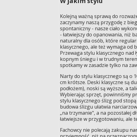
W jakim stylu
Kolejną ważną sprawą do rozważen
zaczynamy naszą przygodę z biegó
spontaniczny - nasze ciało wykonu
- łatwiejszy do opanowania, niż b
naturalny dla osób, które regularn
klasycznego, ale też wymaga od bi
Przewaga stylu klasycznego nad 
kopnym śniegu i w trudnym terenie
spotkamy w zasadzie tylko na za
Narty do stylu klasycznego są o 1
cm krótsze. Deski klasyczne są du
podłożem), noski są wyższe, a tali
Wybierając sprzęt, powinniśmy pr
stylu klasycznego ślizg pod stopą
budowa ślizgu ułatwia narciarzow
„na trzymanie", a na pozostałej dł
łatwiejsze w przygotowaniu, ale t
Fachowcy nie polecają zakupu nar
przyjemność, niż na przeznaczony