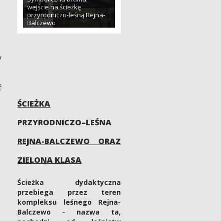
wejście na ścieżkę
przyrodniczo-leśną Rejna-
Balczewo
y
ć
ŚCIEŻKA
PRZYRODNICZO–LEŚNA
REJNA-BALCZEWO ORAZ
ZIELONA KLASA
Ścieżka dydaktyczna
przebiega przez teren
kompleksu leśnego Rejna-
Balczewo - nazwa ta,