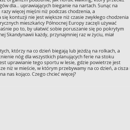
ngów dla… uprawiających bieganie na nartach. Sunąc na
azy więcej mięśni niż podczas chodzenia, a
ę kontuzji nie jest większe niż czasie zwykłego chodzenia
orycznych mieszkańcy Północnej Europy zaczęli używać
aśnie po to, by ułatwić sobie poruszanie się po pokrytym
ej Skandynawii każdy, przynajmniej raz w życiu, miał
ych, którzy na co dzień biegają lub jeżdżą na rolkach, a
enie nóg dla wszystkich planujących ferie na stoku
est uprawianie tego sportu w lesie, gdzie powietrze jest
e niż w mieście, w którym przebywamy na co dzień, a cisza 
 na nas kojąco. Czego chcieć więcej?