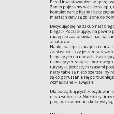
Przed inwestowaniem w sprzęt war
Zanim pójdziemy więc do sklepu, n
komplet nart z kijami i buty zapła
miastach ceny są zbliżone do doln
Decydując się na zakup nart bieg
biegać? Początkujący, na pewno 
raczej nie zastanawiać nad nart
amatorów.
Naukę najlepiej zacząć na nartac
zamiast niej trzy jeszcze węższe 
biegających na nartach, traktując
niemających zacięcia sportowego. 
turystyki, jeżdżących czasami po
narty takie są nieco szersze, by 
są do poruszania się po trudniejsz
wzmacniane krawędzie.
Dla początkujących zdecydowanie 
nieco wolniejsze. Niektórzy firmy 
pań, poza odmienną kolorystyką, s