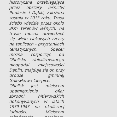
historyczna przebiegająca
przez obszary leśnictw
Podlesie i Dąbki, założona
została w 2013 roku. Trasa
ścieżki wiedzie przez około
3km terenów leśnych, na
trasie można dowiedzieć
się wielu ciekawych rzeczy
na tablicach - przystankach
tematycznych. Spacer
można rozpocząć od
Obelisku zlokalizowanego
nieopodal miejscowości
Dąblin, znajduje się on przy
drodze gminnej
Gniewkowo-Cierpice.
Obelisk jest miejscem
upamiętnienia ofiar
zbrodni hitlerowskich
dokonywanych w latach
1939-1943 na okolicznej
ludności. Miejscem
zakończenia przebiegu