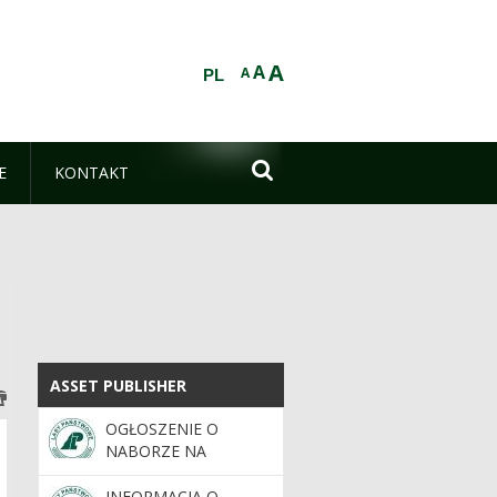
A
A
A
PL

E
KONTAKT
ASSET PUBLISHER
ASSET PUBLISHER
OGŁOSZENIE O
NABORZE NA
STANOWISKO
REFERENT DS.
INFORMACJA O