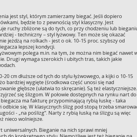
ia jest styl, którym zamierzamy biegać. Jeśli dopiero
wkami, będzie to z pewnością styl klasyczny. Jest
je ruchy zbliżone są do tych, co przy chodzeniu lub biegani
ardziej - techniczny – styl łyżwowy. Ten może się okazać
ie jeżdżą na rolkach - jest o ok. 10-15 proc. szybszy od
egacza lepszej kondycji.
łyżwowym polega m.in. na tym, że można nim biegać nawet 
. Drugi wymaga szerokich i ubitych tras, takich jakie
wodach.
0-20 cm dłuższe od tych do stylu łyżwowego, a kijki o 10-15
żo bardziej wygięte (środkowa część unosi się nad
owanie głębsze (ułatwia to skręcanie). Są też elastyczniejsze.
zyjrzeć się ślizgom. W połowie dostępnych na rynku nart do
 biegacza ma fakturę przypominającą rybią łuskę - taka
i odbicie się. W klasycznych ślizg pod stopą trzeba smarowa
ugości - „na poślizg". Narty z rybią łuską na ślizgu są więc
eż nieco wolniejsze.
t uniwersalnych. Bieganie na nich sprawi mniej
ch do konkretnego stylu. Niemożliwe jest też bieganie na