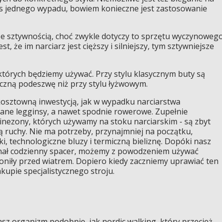
s jednego wypadu, bowiem konieczne jest zastosowanie
kże sztywnością, choć zwykle dotyczy to sprzętu wyczynoweg
, że im narciarz jest cięższy i silniejszy, tym sztywniejsze
których będziemy używać. Przy stylu klasycznym buty są
tyczną podeszwę niż przy stylu łyżwowym.
 kosztowną inwestycją, jak w wypadku narciarstwa
ane legginsy, a nawet spodnie rowerowe. Zupełnie
nezony, których używamy na stoku narciarskim - są zbyt
ją ruchy. Nie ma potrzeby, przynajmniej na początku,
, technologiczne bluzy i termiczną bieliznę. Dopóki nasz
inał codzienny spacer, możemy z powodzeniem używać
roniły przed wiatrem. Dopiero kiedy zaczniemy uprawiać ten
kupie specjalistycznego stroju.
sz organizm podobnie, jak nordic walking, który przecież