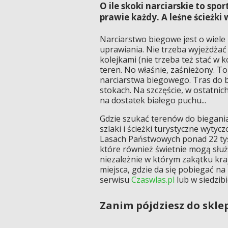
O ile skoki narciarskie to sp
prawie każdy. A leśne ścieżki
Narciarstwo biegowe jest o wiele
uprawiania. Nie trzeba wyjeżdżać 
kolejkami (nie trzeba też stać w ko
teren. No właśnie, zaśnieżony. T
narciarstwa biegowego. Tras do bi
stokach. Na szczęście, w ostatnic
na dostatek białego puchu...
Gdzie szukać terenów do biegania
szlaki i ścieżki turystyczne wyty
Lasach Państwowych ponad 22 tys
które również świetnie mogą służ
niezależnie w którym zakątku kra
miejsca, gdzie da się pobiegać na
serwisu
Czaswlas.pl
lub w siedzibi
Zanim pójdziesz do skle