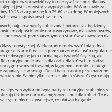
to najpierw sprawdzić czy to rzeczywiście sport dla nas.
ajlepiej jest skorzystać z wypożyczalni. W Warszawie za
cimy 10-25 zł za godzinę lub 25-60 zł za dobę. W mniejszych
ych stawek spotykanych w stolicy.
owych, najpierw należy sobie zadać pytanie: jak będziemy
powinien odpuścić sobie narty wyczynowe, dla zawodowców, 
ami sportowymi, przeznaczonymi do startów w zawodach dla
h klasy turystycznej. Wielu producentów wyróżnia jednak
kategorie. Narty fitness są przeznaczone dla osób regularnie
ych tę dyscyplinę jako normalną aktywność fizyczną, ale
Rekreacyjne polecane są dla osób, dla których to rodzaj
za przygotowanymi trasami, w łagodnym terenie – dlatego
nie zapadały się w śniegu. Deski back country przeznaczone
ym terenie. Są nie tylko szersze, ale i krótsze. Często mają
najlepszym wyborem będą narty rekreacyjne: stabilniejsze i
oferują też inne narty dla mężczyzn i inne dla kobiet. Te dla
ą często nieco sztywniejsze, co ułatwia bieganie.