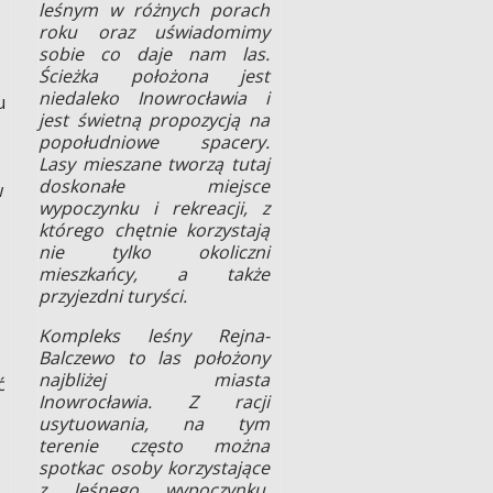
leśnym w różnych porach
roku oraz uświadomimy
sobie co daje nam las.
Ścieżka położona jest
niedaleko Inowrocławia i
u
jest świetną propozycją na
popołudniowe spacery.
Lasy mieszane tworzą tutaj
doskonałe miejsce
w
wypoczynku i rekreacji, z
którego chętnie korzystają
nie tylko okoliczni
mieszkańcy, a także
przyjezdni turyści.
Kompleks leśny Rejna-
Balczewo to las położony
najbliżej miasta
ć
Inowrocławia. Z racji
usytuowania, na tym
terenie często można
spotkac osoby korzystające
z leśnego wypoczynku.