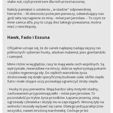
stake out, czyli przestrzeni dla nich przeznaczonej.
Należy pamiętać o ustaleniu „ w stadzie" odpowiedniej
hierarchii. – W obecności psów jem pierwszy, odwiedzający nas
gość wita się najpierw ze mną – mówi pan Jarosław. – To czyni ze
mnie samca alfa, psy to czują. Bez takiego poważania, można
mieć z nimi kłopoty.
Hawk, Fado i Essuna
Oficjalnie uznaje się, że do sanek najlepiej nadają się psy ras
północnych: syberian husky, alaskan malamut, pies grenlandzki
i samojed.
Mimo różnic w wyglądzie, rasy te mają wiele cech wspólnych. Są
wytrzymałe, niewrażliwe na mrozy, dobrze wykorzystują pokarm
i szybko regenerują siły. Do ciężkich warunków życia
dostosowały się dzięki specyficznej budowie ciała: obfite ciepłe
futro i małe stojące uszy pozwalają ograniczyć straty ciepła.
- Husky to psy pierwotne. Mają bardzo silny instynkt stadny,
zachowaniem przypominają wilki – mówi pan Jarosław. To
pozostałość po trybie życia przodków. Łapane jesienią, zimą
ogrzewały człowieka i służyły mu w zaprzęgach. Wiosną żyły na
wolności i musiały wyżywić się same. Dlatego jedzą praktycznie
wszystko, nawet mrożoną marchewkę. Cechuje je też