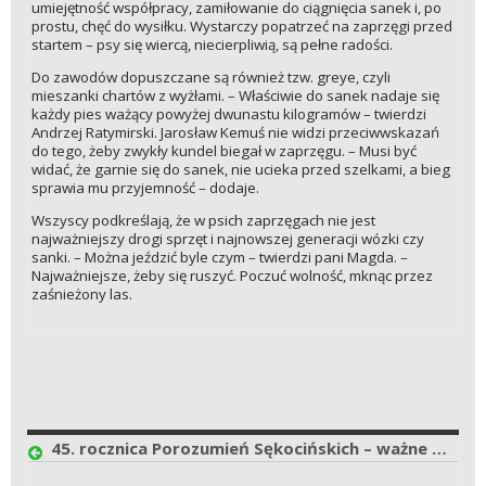
umiejętność współpracy, zamiłowanie do ciągnięcia sanek i, po
prostu, chęć do wysiłku. Wystarczy popatrzeć na zaprzęgi przed
startem – psy się wiercą, niecierpliwią, są pełne radości.
Do zawodów dopuszczane są również tzw. greye, czyli
mieszanki chartów z wyżłami. – Właściwie do sanek nadaje się
każdy pies ważący powyżej dwunastu kilogramów – twierdzi
Andrzej Ratymirski. Jarosław Kemuś nie widzi przeciwwskazań
do tego, żeby zwykły kundel biegał w zaprzęgu. – Musi być
widać, że garnie się do sanek, nie ucieka przed szelkami, a bieg
sprawia mu przyjemność – dodaje.
Wszyscy podkreślają, że w psich zaprzęgach nie jest
najważniejszy drogi sprzęt i najnowszej generacji wózki czy
sanki. – Można jeździć byle czym – twierdzi pani Magda. –
Najważniejsze, żeby się ruszyć. Poczuć wolność, mknąc przez
zaśnieżony las.
45. rocznica Porozumień Sękocińskich – ważne wydarzenie dla leśników