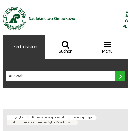
Zum Inhalt wechseln
A
A
Nadleśnictwo Gniewkowo
A
PL


select-division
Suchen
Menü

Turystyka
Pomysły na wypoczynek
Psie zaprzęgi
45. rocznica Porozumień Sękocińskich – w...