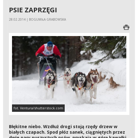
PSIE ZAPRZĘGI
28.02.2014 | BOGUMIŁA GRABOWSKA
fot. Ventura/shutterstock.com
Błękitne niebo. Wzdłuż drogi stoją rzędy drzew w
białych czapach. Spod płóz sanek, ciągniętych przez
dwie pary puszystych psów, pryskają w górę kawałki