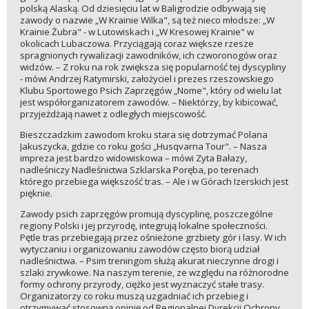
polską Alaską. Od dziesięciu lat w Baligrodzie odbywają się
zawody o nazwie „W Krainie Wilka", są też nieco młodsze: „W
Krainie Żubra" - w Lutowiskach i „W Kresowej Krainie" w
okolicach Lubaczowa. Przyciągają coraz większe rzesze
spragnionych rywalizacji zawodników, ich czworonogów oraz
widzów. – Z roku na rok zwiększa się popularność tej dyscypliny
- mówi Andrzej Ratymirski, założyciel i prezes rzeszowskiego
Klubu Sportowego Psich Zaprzęgów „Nome", który od wielu lat
jest współorganizatorem zawodów. – Niektórzy, by kibicować,
przyjeżdżają nawet z odległych miejscowość.
Bieszczadzkim zawodom kroku stara się dotrzymać Polana
Jakuszycka, gdzie co roku gości „Husqvarna Tour". – Nasza
impreza jest bardzo widowiskowa – mówi Zyta Bałazy,
nadleśniczy Nadleśnictwa Szklarska Poręba, po terenach
którego przebiega większość tras. – Ale i w Górach Izerskich jest
pięknie.
Zawody psich zaprzęgów promują dyscyplinę, poszczególne
regiony Polski i jej przyrodę, integrują lokalne społeczności.
Pętle tras przebiegają przez ośnieżone grzbiety gór i lasy. W ich
wytyczaniu i organizowaniu zawodów często biorą udział
nadleśnictwa. – Psim treningom służą akurat nieczynne drogi i
szlaki zrywkowe. Na naszym terenie, ze względu na różnorodne
formy ochrony przyrody, ciężko jest wyznaczyć stałe trasy.
Organizatorzy co roku muszą uzgadniać ich przebieg i
otrzymywać stosowną opinię od Regionalnej Dyrekcji Ochrony