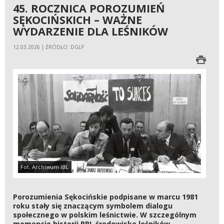
45. ROCZNICA POROZUMIEŃ
SĘKOCIŃSKICH – WAŻNE
WYDARZENIE DLA LEŚNIKÓW
12.03.2026 | ŹRÓDŁO: DGLP
Fot. Archiwum IBL
Porozumienia Sękocińskie podpisane w marcu 1981
roku stały się znaczącym symbolem dialogu
społecznego w polskim leśnictwie. W szczególnym
momencie historii PRL środowisko leśników