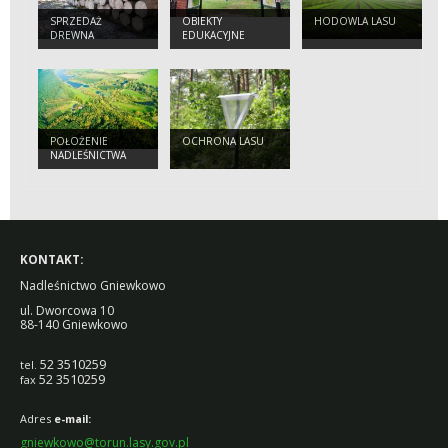
SPRZEDAŻ
OBIEKTY
HODOWLA LASU
DREWNA
EDUKACYJNE
POŁOŻENIE
OCHRONA LASU
NADLEŚNICTWA
KONTAKT:
Nadleśnictwo Gniewkowo
ul. Dworcowa 10
88-140 Gniewkowo
52 3510259
tel.
52 3510259
fax
Adres
e-mail:
gniewkowo@torun.lasy.gov.pl