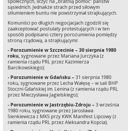
społecznych, liczyć na „bratnią pomoc” państw
sąsiednich. Jednakże strach przed siłowym
stłumieniem buntu nie powstrzymał strajkujących.
Komuniści po długich negocjacjach zgodzili się
zaakceptować postulaty protestujących i w ten
sposób podpisano cztery porozumienia pomiędzy
stroną rządową, a strajkującymi:
- Porozumienie w Szczecinie – 30 sierpnia 1980
roku,
sygnowane przez Mariana Jurczyka (z
ramienia rządu PRL przez Kazimierza
Barcikowskiego);
- Porozumienie w Gdańsku –
31 sierpnia 1980
roku, sygnowane przez Lecha Wałęsę – w sali BHP
Stoczni Gdańskiej im. Lenina (z ramienia rządu PRL
przez Mieczysława Jagielskiego);
- Porozumienie w Jastrzębiu-Zdroju –
3 września
1980 roku, sygnowane przez Jarosława
Sienkiewicza z MKS przy KWK Manifest Lipcowy (z
ramienia rządu PRL przez Aleksandra Kopcia);