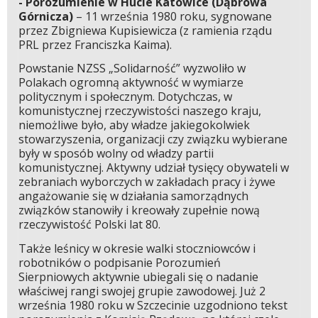
- Porozumienie w Hucie Katowice (Dąbrowa
Górnicza)
– 11 września 1980 roku, sygnowane
przez Zbigniewa Kupisiewicza (z ramienia rządu
PRL przez Franciszka Kaima).
Powstanie NZSS „Solidarność” wyzwoliło w
Polakach ogromną aktywność w wymiarze
politycznym i społecznym. Dotychczas, w
komunistycznej rzeczywistości naszego kraju,
niemożliwe było, aby władze jakiegokolwiek
stowarzyszenia, organizacji czy związku wybierane
były w sposób wolny od władzy partii
komunistycznej. Aktywny udział tysięcy obywateli w
zebraniach wyborczych w zakładach pracy i żywe
angażowanie się w działania samorządnych
związków stanowiły i kreowały zupełnie nową
rzeczywistość Polski lat 80.
Także leśnicy w okresie walki stoczniowców i
robotników o podpisanie Porozumień
Sierpniowych aktywnie ubiegali się o nadanie
właściwej rangi swojej grupie zawodowej. Już 2
września 1980 roku w Szczecinie uzgodniono tekst