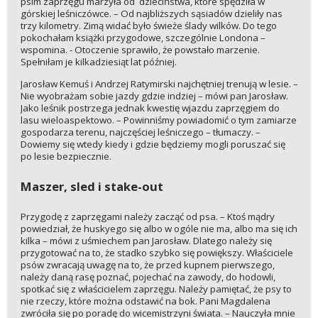
psim zaprzęgu marzyła od dzieciństwa, które spędziła w
górskiej leśniczówce. – Od najbliższych sąsiadów dzieliły nas
trzy kilometry. Zimą widać było świeże ślady wilków. Do tego
pokochałam książki przygodowe, szczególnie Londona –
wspomina. - Otoczenie sprawiło, że powstało marzenie.
Spełniłam je kilkadziesiąt lat później.
Jarosław Kemuś i Andrzej Ratymirski najchętniej trenują w lesie. –
Nie wyobrażam sobie jazdy gdzie indziej – mówi pan Jarosław.
Jako leśnik postrzega jednak kwestię wjazdu zaprzęgiem do
lasu wieloaspektowo. – Powinniśmy powiadomić o tym zamiarze
gospodarza terenu, najczęściej leśniczego – tłumaczy. –
Dowiemy się wtedy kiedy i gdzie będziemy mogli poruszać się
po lesie bezpiecznie.
Maszer, sled i stake-out
Przygodę z zaprzęgami należy zacząć od psa. – Ktoś mądry
powiedział, że huskyego się albo w ogóle nie ma, albo ma się ich
kilka – mówi z uśmiechem pan Jarosław. Dlatego należy się
przygotować na to, że stadko szybko się powiększy. Właściciele
psów zwracają uwagę na to, że przed kupnem pierwszego,
należy daną rasę poznać, pojechać na zawody, do hodowli,
spotkać się z właścicielem zaprzęgu. Należy pamiętać, że psy to
nie rzeczy, które można odstawić na bok. Pani Magdalena
zwróciła się po poradę do wicemistrzyni świata. – Nauczyła mnie