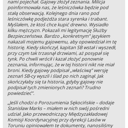
nami pojechał. Gajowy złożył zeznania. Milicja
poinformowała nas, że leśniczówka będzie pod
stałą obserwacją. Kolejnego dnia rano pod
leśniczówkę podjeżdża stara syrenka i trabant.
Myślałem, że ktoś chce kupić drewno. Wysiadło
kilku mężczyzn. Pokazali mi legitymację Służby
Bezpieczeństwa. Bardzo „konkretnym” językiem
nakazali mojemu gajowemu, aby opowiedział im tę
historię. Kiedy skończył, kapitan SB wstał i wyszedł,
przy czym tak trzasnął drzwiami, aż posypał się
tynk. Po chwili wrócił i kazał złożyć ponownie
zeznania, informując, że w tej historii nikt nie miał
broni. Kiedy gajowy podpisał „właściwą” wersję
zeznań SB-cy wyszli i ślad po nich zaginął. Jak
skończyłaby się ta historia, gdyby gajowy nie
podpisał tych zmienionych zeznań? Trudno
powiedzieć”.
„Jeśli chodzi o Porozumienia Sękocińskie – dodaje
Stanisław Marks – miałem w nich swój pośredni
udział. Jako przewodniczący Międzyzakładowej
Komisji Koordynacyjnej przy dyrekcji Lasów w
Toruniu opiniowałem te dokumenty, nanosiliśmy