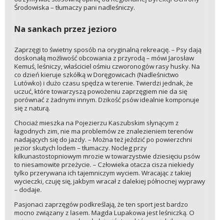
Środowiska – tłumaczy pani nadleśniczy.
Na sankach przez jezioro
Zaprzęgi to świetny sposób na oryginalną rekreację. – Psy dają
doskonałą możliwość obcowania z przyrodą – mówi Jarosław
Kemuś, leśniczy, właściciel ośmiu czworonogów rasy husky. Na
co dzień kieruje szkółką w Doręgowicach (Nadleśnictwo
Lutówko) i dużo czasu spędza w terenie. Twierdzi jednak, że
uczuć, które towarzyszą powożeniu zaprzęgiem nie da się
porównać z żadnymi innym. Dzikość psów idealnie komponuje
się z naturą.
Chociaż mieszka na Pojezierzu Kaszubskim słynącym z
łagodnych zim, nie ma problemów ze znalezieniem terenów
nadających się do jazdy. – Można też jeździć po powierzchni
jezior skutych lodem – tłumaczy. Nocleg przy
kilkunastostopniowym mrozie w towarzystwie dziesięciu psów
to niesamowite przeżycie. – Człowieka otacza cisza niekiedy
tylko przerywana ich tajemniczym wyciem. Wracając z takiej
wycieczki, czuję się, jakbym wracał z dalekiej północnej wyprawy
– dodaje.
Pasjonaci zaprzęgów podkreślają, że ten sport jest bardzo
mocno związany z lasem. Magda Lupakowa jest leśniczką. O