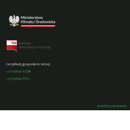
Certyfikaty gospodarki leśnej:
-
certyfikat FSC®
-
certyfikat PEFC
accesibility-declaration