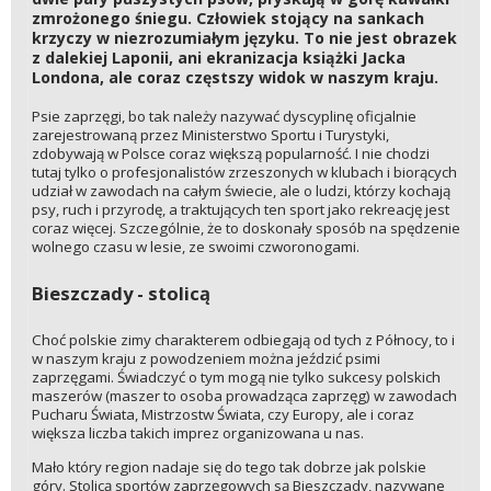
zmrożonego śniegu. Człowiek stojący na sankach
krzyczy w niezrozumiałym języku. To nie jest obrazek
z dalekiej Laponii, ani ekranizacja książki Jacka
Londona, ale coraz częstszy widok w naszym kraju.
Psie zaprzęgi, bo tak należy nazywać dyscyplinę oficjalnie
zarejestrowaną przez Ministerstwo Sportu i Turystyki,
zdobywają w Polsce coraz większą popularność. I nie chodzi
tutaj tylko o profesjonalistów zrzeszonych w klubach i biorących
udział w zawodach na całym świecie, ale o ludzi, którzy kochają
psy, ruch i przyrodę, a traktujących ten sport jako rekreację jest
coraz więcej. Szczególnie, że to doskonały sposób na spędzenie
wolnego czasu w lesie, ze swoimi czworonogami.
Bieszczady - stolicą
Choć polskie zimy charakterem odbiegają od tych z Północy, to i
w naszym kraju z powodzeniem można jeździć psimi
zaprzęgami. Świadczyć o tym mogą nie tylko sukcesy polskich
maszerów (maszer to osoba prowadząca zaprzęg) w zawodach
Pucharu Świata, Mistrzostw Świata, czy Europy, ale i coraz
większa liczba takich imprez organizowana u nas.
Mało który region nadaje się do tego tak dobrze jak polskie
góry. Stolicą sportów zaprzęgowych są Bieszczady, nazywane