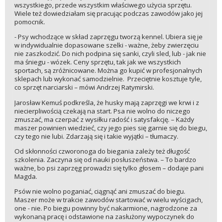
wszystkiego, przede wszystkim właściwego użycia sprzętu.
Wiele też dowiedziałam się pracując podczas zawodów jako jej
pomocnik.
- Psy wchodzące w skład zaprzęgu tworzą kennel. Ubiera się je
w indywidualnie dopasowane szelki - ważne, żeby zwierzęciu
nie zaszkodzić. Do nich podpina się sanki, czyli sled, lub - jak nie
ma śniegu - wózek. Ceny sprzętu, tak jak we wszystkich
sportach, są zróżnicowane. Można go kupić w profesjonalnych
sklepach lub wykonać samodzielnie. Przeciętnie kosztuje tyle,
co sprzęt narciarski – mówi Andrzej Ratymirski.
Jarosław Kemuś podkreśla, że husky mają zaprzęgi we krwi i z
niecierpliwością czekają na start. Psa nie wolno do niczego
zmuszać, ma czerpać z wysiłku radość i satysfakcję. – Każdy
maszer powinien wiedzieć, czy jego pies się garnie się do biegu,
czy tego nie lubi. Zdarzają się i takie wyjątki – tłumaczy.
Od skłonności czworonoga do biegania zależy też długość
szkolenia. Zaczyna się od nauki posłuszeństwa. – To bardzo
ważne, bo psi zaprzęg prowadzi się tylko głosem – dodaje pani
Magda.
Psów nie wolno poganiać, ciągnąć ani zmuszać do biegu.
Maszer może w trakcie zawodów startować w wielu wyścigach,
one - nie. Po biegu powinny być nakarmione, nagrodzone za
wykonaną pracę i odstawione na zasłużony wypoczynek do