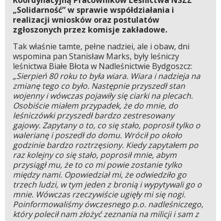
Koordynacyjną Pracowników Leśnictwa NSZZ
„Solidarność” w sprawie współdziałania i
realizacji wniosków oraz postulatów
zgłoszonych przez komisje zakładowe.
Tak właśnie tamte, pełne nadziei, ale i obaw, dni
wspomina pan Stanisław Marks, były leśniczy
leśnictwa Białe Błota w Nadleśnictwie Bydgoszcz:
„Sierpień 80 roku to była wiara. Wiara i nadzieja na
zmianę tego co było. Następnie przyszedł stan
wojenny i wówczas pojawiły się ciarki na plecach.
Osobiście miałem przypadek, że do mnie, do
leśniczówki przyszedł bardzo zestresowany
gajowy. Zapytany o to, co się stało, poprosił tylko o
walerianę i poszedł do domu. Wrócił po około
godzinie bardzo roztrzęsiony. Kiedy zapytałem po
raz kolejny co się stało, poprosił mnie, abym
przysiągł mu, że to co mi powie zostanie tylko
między nami. Opowiedział mi, że odwiedziło go
trzech ludzi, w tym jeden z bronią i wypytywali go o
mnie. Wówczas rzeczywiście ugięły mi się nogi.
Poinformowaliśmy ówczesnego p.o. nadleśniczego,
który polecił nam złożyć zeznania na milicji i sam z