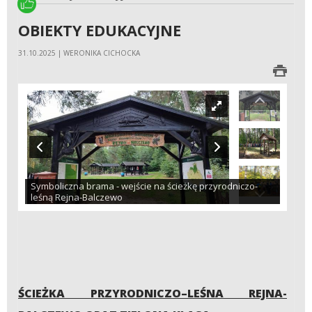
OBIEKTY EDUKACYJNE
31.10.2025 | WERONIKA CICHOCKA
Symboliczna brama - wejście na ścieżkę przyrodniczo-
leśną Rejna-Balczewo
ŚCIEŻKA PRZYRODNICZO–LEŚNA REJNA-