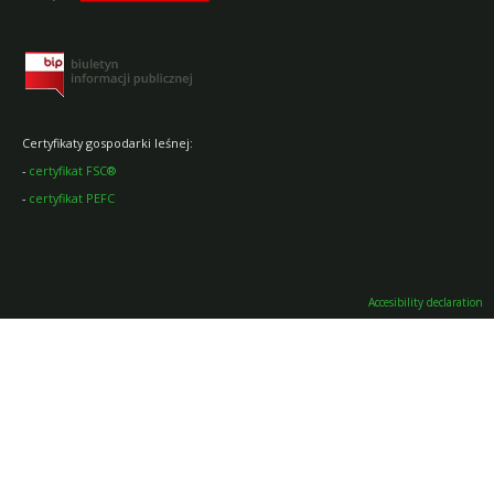
Certyfikaty gospodarki leśnej:
-
certyfikat FSC®
-
certyfikat PEFC
Accesibility declaration