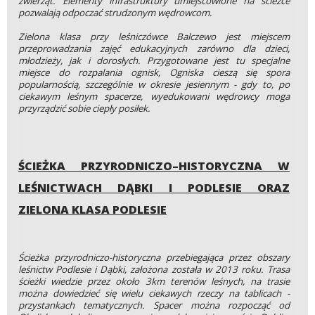
zwierząt. Elementy infrastruktury umiejscowione na ścieżce
pozwalają odpoczać strudzonym wędrowcom.
Zielona klasa przy leśniczówce Balczewo jest miejscem
przeprowadzania zajęć edukacyjnych zarówno dla dzieci,
młodzieży, jak i dorosłych. Przygotowane jest tu specjalne
miejsce do rozpalania ognisk, Ogniska cieszą się spora
popularnością, szczególnie w okresie jesiennym - gdy to, po
ciekawym leśnym spacerze, wyedukowani wędrowcy moga
przyrządzić sobie ciepły posiłek.
ŚCIEŻKA PRZYRODNICZO–HISTORYCZNA W
LEŚNICTWACH DĄBKI I PODLESIE ORAZ
ZIELONA KLASA PODLESIE
Ścieżka przyrodniczo-historyczna przebiegająca przez obszary
leśnictw Podlesie i Dąbki, założona została w 2013 roku. Trasa
ścieżki wiedzie przez około 3km terenów leśnych, na trasie
można dowiedzieć się wielu ciekawych rzeczy na tablicach -
przystankach tematycznych. Spacer można rozpocząć od