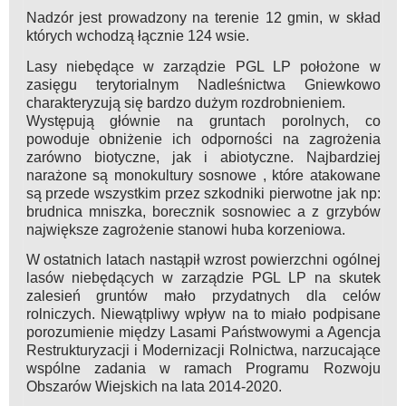
Nadzór jest prowadzony na terenie 12 gmin, w skład
których wchodzą łącznie 124 wsie.
Lasy niebędące w zarządzie PGL LP położone w
zasięgu terytorialnym Nadleśnictwa Gniewkowo
charakteryzują się bardzo dużym rozdrobnieniem.
Występują głównie na gruntach porolnych, co
powoduje obniżenie ich odporności na zagrożenia
zarówno biotyczne, jak i abiotyczne. Najbardziej
narażone są monokultury sosnowe , które atakowane
są przede wszystkim przez szkodniki pierwotne jak np:
brudnica mniszka, borecznik sosnowiec a z grzybów
największe zagrożenie stanowi huba korzeniowa.
W ostatnich latach nastąpił wzrost powierzchni ogólnej
lasów niebędących w zarządzie PGL LP na skutek
zalesień gruntów mało przydatnych dla celów
rolniczych. Niewątpliwy wpływ na to miało podpisane
porozumienie między Lasami Państwowymi a Agencja
Restrukturyzacji i Modernizacji Rolnictwa, narzucające
wspólne zadania w ramach Programu Rozwoju
Obszarów Wiejskich na lata 2014-2020.