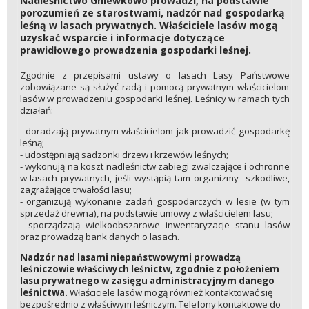
Nadleśnictwo Gniewkowo prowadzi, na podstawie
porozumień ze starostwami, nadzór nad gospodarką
leśną w lasach prywatnych. Właściciele lasów mogą
uzyskać wsparcie i informacje dotyczące
prawidłowego prowadzenia gospodarki leśnej.
Zgodnie z przepisami ustawy o lasach Lasy Państwowe
zobowiązane są służyć radą i pomocą prywatnym właścicielom
lasów w prowadzeniu gospodarki leśnej. Leśnicy w ramach tych
działań:
- doradzają prywatnym właścicielom jak prowadzić gospodarkę
leśną;
- udostępniają sadzonki drzew i krzewów leśnych;
- wykonują na koszt nadleśnictw zabiegi zwalczające i ochronne
w lasach prywatnych, jeśli wystąpią tam organizmy szkodliwe,
zagrażające trwałości lasu;
- organizują wykonanie zadań gospodarczych w lesie (w tym
sprzedaż drewna), na podstawie umowy z właścicielem lasu;
- sporządzają wielkoobszarowe inwentaryzacje stanu lasów
oraz prowadzą bank danych o lasach.
Nadzór nad lasami niepaństwowymi prowadzą
leśniczowie właściwych leśnictw, zgodnie z położeniem
lasu prywatnego w zasięgu administracyjnym danego
leśnictwa.
Właściciele lasów mogą również kontaktować się
bezpośrednio z właściwym leśniczym. Telefony kontaktowe do