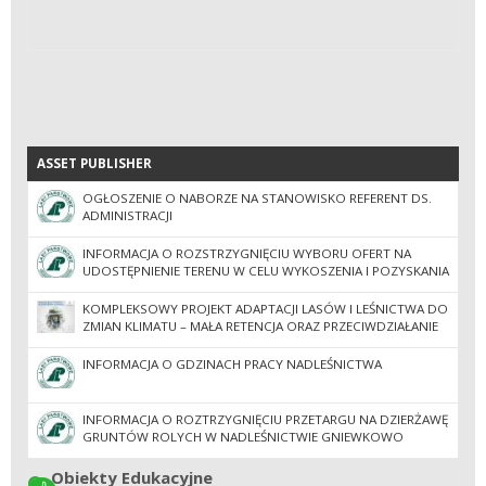
ASSET PUBLISHER
ASSET PUBLISHER
OGŁOSZENIE O NABORZE NA STANOWISKO REFERENT DS.
ADMINISTRACJI
INFORMACJA O ROZSTRZYGNIĘCIU WYBORU OFERT NA
UDOSTĘPNIENIE TERENU W CELU WYKOSZENIA I POZYSKANIA
SIANA
KOMPLEKSOWY PROJEKT ADAPTACJI LASÓW I LEŚNICTWA DO
ZMIAN KLIMATU – MAŁA RETENCJA ORAZ PRZECIWDZIAŁANIE
EROZJI WODNEJ NA TERENACH NIZINNYCH – KONTYNUACJA
(MRN3)
INFORMACJA O GDZINACH PRACY NADLEŚNICTWA
INFORMACJA O ROZTRZYGNIĘCIU PRZETARGU NA DZIERŻAWĘ
GRUNTÓW ROLYCH W NADLEŚNICTWIE GNIEWKOWO
Obiekty Edukacyjne