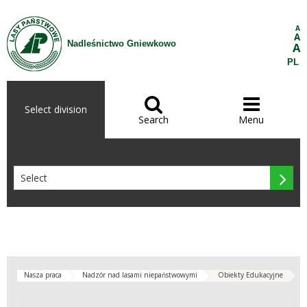
Skip to Content
A
A
Nadleśnictwo Gniewkowo
A
PL


Select division
Search
Menu

Nasza praca
Nadzór nad lasami niepaństwowymi
Obiekty Edukacyjne