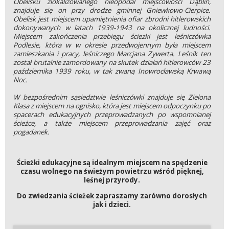
Obelisku zlokalizowanego nieopodal miejscowości Dąblin,
znajduje się on przy drodze gminnej Gniewkowo-Cierpice.
Obelisk jest miejscem upamiętnienia ofiar zbrodni hitlerowskich
dokonywanych w latach 1939-1943 na okolicznej ludności.
Miejscem zakończenia przebiegu ściezki jest leśniczówka
Podlesie, która w w okresie przedwojennym była miejscem
zamieszkania i pracy, leśniczego Marcjana Zywerta. Leśnik ten
został brutalnie zamordowany na skutek działań hitlerowców 23
października 1939 roku, w tak zwaną Inowrocławską Krwawą
Noc.
W bezpośrednim sąsiedztwie leśniczówki znajduje się Zielona
Klasa z miejscem na ognisko, która jest miejscem odpoczynku po
spacerach edukacyjnych przeprowadzanych po wspomnianej
ścieżce, a także miejscem przeprowadzania zajęć oraz
pogadanek.
Ścieżki edukacyjne są idealnym miejscem na spędzenie
czasu wolnego na świeżym powietrzu wśród pięknej,
leśnej przyrody.
Do zwiedzania ścieżek zapraszamy zarówno dorosłych
jak i dzieci.