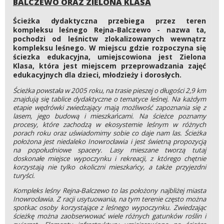
BALCZEWO ORAZ ZIELONA KLASA
Ścieżka dydaktyczna przebiega przez teren
kompleksu leśnego Rejna-Balczewo - nazwa ta,
pochodzi od leśnictw zlokalizowanych wewnątrz
kompleksu leśnego. W miejscu gdzie rozpoczyna się
ściezka edukacyjna, umiejscowiona jest Zielona
Klasa, która jest miejscem przeprowadzania zajęć
edukacyjnych dla dzieci, młodzieży i dorosłych.
Ścieżka powstała w 2005 roku, na trasie pieszej o długości 2,9 km
znajdują się tablice dydaktyczne o tematyce leśnej. Na każdym
etapie wędrówki zwiedzający mają możliwość zapoznania się z
lasem, jego budową i mieszkańcami. Na ścieżce poznamy
procesy, które zachodzą w ekosystemie leśnym w różnych
porach roku oraz uświadomimy sobie co daje nam las. Ścieżka
położona jest niedaleko Inowrocławia i jest świetną propozycją
na popołudniowe spacery. Lasy mieszane tworzą tutaj
doskonałe miejsce wypoczynku i rekreacji, z którego chętnie
korzystają nie tylko okoliczni mieszkańcy, a także przyjezdni
turyści.
Kompleks leśny Rejna-Balczewo to las położony najbliżej miasta
Inowrocławia. Z racji usytuowania, na tym terenie często można
spotkac osoby korzystające z leśnego wypoczynku. Zwiedzając
ścieżkę można zaobserwować wiele różnych gatunków roślin i