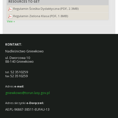
RESOURCES TO GET
Regulamin Ścieżka Dydaktyczna (PDF, 2.3MB)
Regulamin Zielona Klasa (PDF, 1.8MB)
View »
KONTAKT:
Nadleśnictwo Gniewkowo
ul. Dworcowa 10
88-140 Gniewkowo
52 3510259
tel.
52 3510259
fax
Adres
e-mail:
gniewkowo@torun.lasy.gov.pl
Adres
skrzynki
e-Doręczeń:
AE:PL-96867-38511-EUFAU-13