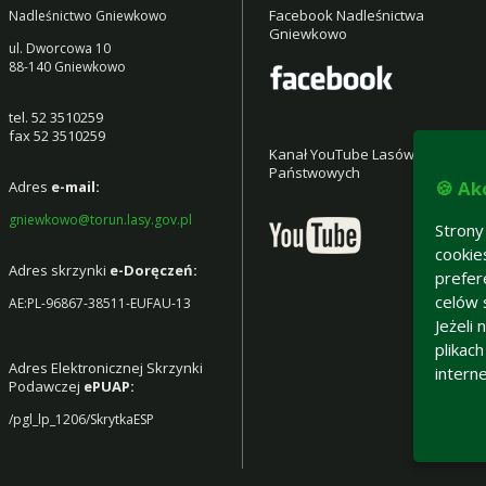
Facebook Nadleśnictwa
Nadleśnictwo Gniewkowo
Gniewkowo
ul. Dworcowa 10
88-140 Gniewkowo
tel.
52 3510259
fax
52 3510259
Kanał YouTube Lasów
Państwowych
🍪 Ak
Adres
e-mail:
gniewkowo@torun.lasy.gov.pl
Strony
cookie
Adres
skrzynki
e-Doręczeń:
prefer
celów 
AE:PL-96867-38511-EUFAU-13
Jeżeli
plikac
Adres Elektronicznej Skrzynki
intern
Podawczej
ePUAP:
/pgl_lp_1206/SkrytkaESP