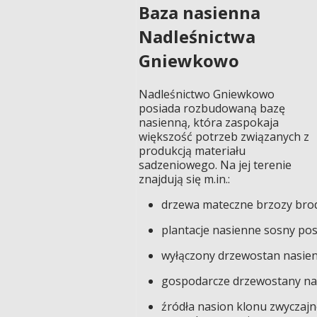
Baza nasienna
Nadleśnictwa
Gniewkowo
Nadleśnictwo Gniewkowo
posiada rozbudowaną bazę
nasienną, która zaspokaja
większość potrzeb związanych z
produkcją materiału
sadzeniowego. Na jej terenie
znajdują się m.in.:
drzewa mateczne brzozy bro
plantacje nasienne sosny pospo
wyłączony drzewostan nasie
gospodarcze drzewostany nas
źródła nasion klonu zwyczajn