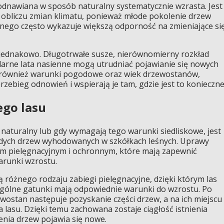
odnawiana w sposób naturalny systematycznie wzrasta. Jest
w obliczu zmian klimatu, ponieważ młode pokolenie drzew
nego często wykazuje większą odporność na zmieniające si
 jednakowo. Długotrwałe susze, nierównomierny rozkład
larne lata nasienne mogą utrudniać pojawianie się nowych
ą również warunki pogodowe oraz wiek drzewostanów,
rzebieg odnowień i wspierają je tam, gdzie jest to konieczne
ego lasu
b naturalny lub gdy wymagają tego warunki siedliskowe, jest
dych drzew wyhodowanych w szkółkach leśnych. Uprawy
m pielęgnacyjnym i ochronnym, które mają zapewnić
arunki wzrostu.
 różnego rodzaju zabiegi pielęgnacyjne, dzięki którym las
ególne gatunki mają odpowiednie warunki do wzrostu. Po
ewostan następuje pozyskanie części drzew, a na ich miejscu
 lasu. Dzięki temu zachowana zostaje ciągłość istnienia
enia drzew pojawia się nowe.