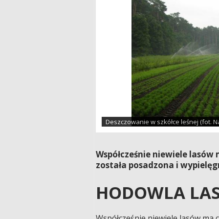
Deszczowanie w szkółce leśnej (fot. 
Współcześnie niewiele lasów
została posadzona i wypielę
HODOWLA LA
Współcześnie niewiele lasów ma 