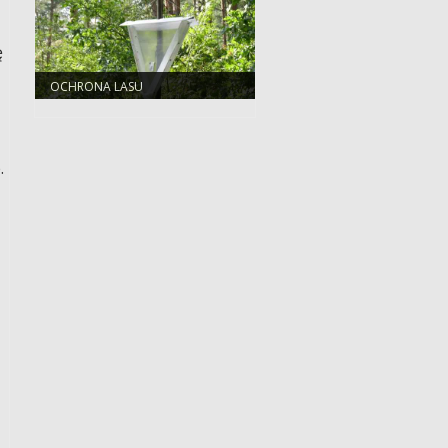
ę
OCHRONA LASU
.