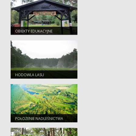
OBIEKTY EDUKACYJNE
HODOWLA LASU
POŁOŻENIE NADLEŚNICTWA