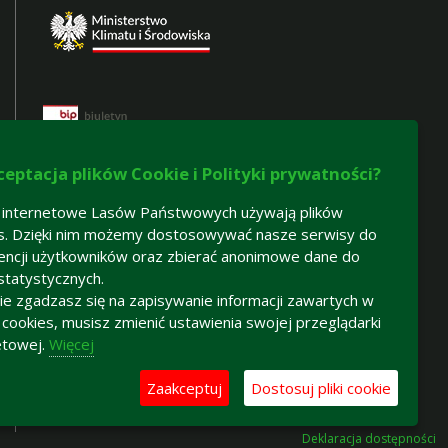
ceptacja plików Cookie i Polityki prywatności?
Certyfikaty gospodarki leśnej:
 internetowe Lasów Państwowych używają plików
-
certyfikat FSC®
s. Dzięki nim możemy dostosowywać nasze serwisy do
encji użytkowników oraz zbierać anonimowe dane do
-
certyfikat PEFC
statystycznych.
 nie zgadzasz się na zapisywanie informacji zawartych w
h cookies, musisz zmienić ustawienia swojej przeglądarki
etowej.
Więcej
Zaakceptuj
Dostosuj pliki cookie
Deklaracja dostępności