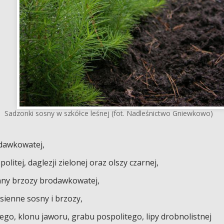
Sadzonki sosny w szkółce leśnej (fot. Nadleśnictwo Gniewkowo)
dawkowatej,
litej, daglezji zielonej oraz olszy czarnej,
nny brzozy brodawkowatej,
ienne sosny i brzozy,
ego, klonu jaworu, grabu pospolitego, lipy drobnolistnej