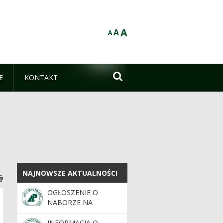
A
A
A

E
KONTAKT
NAJNOWSZE AKTUALNOŚCI
NAJNOWSZE AKTUALNOŚCI
OGŁOSZENIE O
NABORZE NA
STANOWISKO
REFERENT DS.
INFORMACJA O