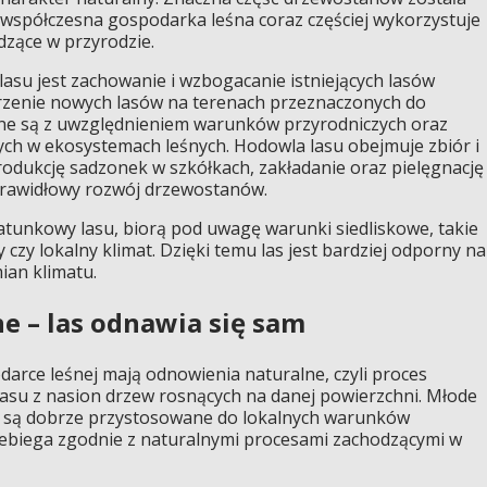
 współczesna gospodarka leśna coraz częściej wykorzystuje
dzące w przyrodzie.
su jest zachowanie i wzbogacanie istniejących lasów
rzenie nowych lasów na terenach przeznaczonych do
zone są z uwzględnieniem warunków przyrodniczych oraz
ch w ekosystemach leśnych. Hodowla lasu obejmuje zbiór i
odukcję sadzonek w szkółkach, zakładanie oraz pielęgnację
 prawidłowy rozwój drzewostanów.
gatunkowy lasu, biorą pod uwagę warunki siedliskowe, takie
 czy lokalny klimat. Dzięki temu las jest bardziej odporny na
ian klimatu.
e – las odnawia się sam
arce leśnej mają odnowienia naturalne, czyli proces
su z nasion drzew rosnących na danej powierzchni. Młode
b są dobrze przystosowane do lokalnych warunków
zebiega zgodnie z naturalnymi procesami zachodzącymi w