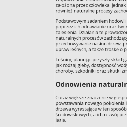
założona przez człowieka, jednak
również naturalne procesy zacho
Podstawowym zadaniem hodowli la
poprzez ich odnawianie oraz two
zalesienia. Działania te prowad
naturalnych procesów zachodzący
przechowywanie nasion drzew, pr
upraw leśnych, a także troskę o
Leśnicy, planując przyszły skład 
jak rodzaj gleby, dostępność wody
choroby, szkodniki oraz skutki zm
Odnowienia naturaln
Coraz większe znaczenie w gospod
powstawania nowego pokolenia la
drzewa wyrastające w ten sposó
środowiskowych, a ich rozwój pr
lesie.