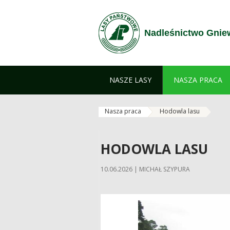
Przejdź do treści
Nadleśnictwo Gni
NASZE LASY
NASZA PRACA
Nasza praca
Hodowla lasu
HODOWLA LASU
10.06.2026 | MICHAŁ SZYPURA