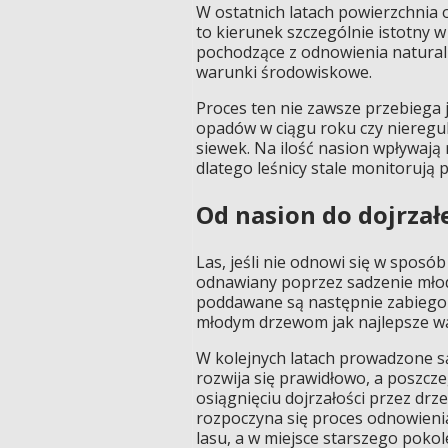
W ostatnich latach powierzchnia 
to kierunek szczególnie istotny 
pochodzące z odnowienia natural
warunki środowiskowe.
Proces ten nie zawsze przebiega
opadów w ciągu roku czy nieregu
siewek. Na ilość nasion wpływaj
dlatego leśnicy stale monitorują p
Od nasion do dojrzał
Las, jeśli nie odnowi się w sposó
odnawiany poprzez sadzenie mło
poddawane są następnie zabiego
młodym drzewom jak najlepsze w
W kolejnych latach prowadzone są
rozwija się prawidłowo, a poszcz
osiągnięciu dojrzałości przez drz
rozpoczyna się proces odnowienia
lasu, a w miejsce starszego pokol